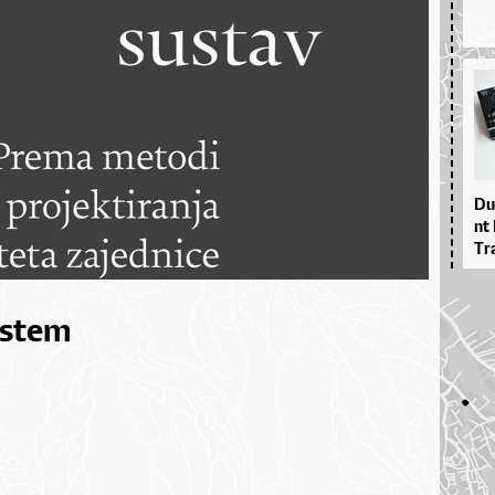
Du­
nt 
Tra
ystem