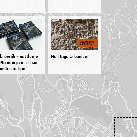
brov­nik – Set­tle­me­
Heritage Urbanism
Plan­ni­ng and Ur­ban
n­sfor­ma­ti­on