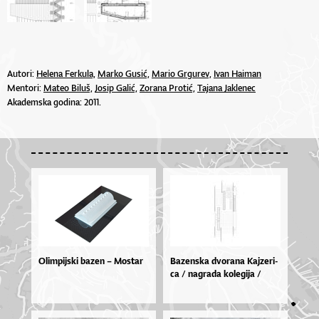
Autori:
Helena Ferkula,
Marko Gusić,
Mario Grgurev,
Ivan Haiman
Mentori:
Mateo Biluš,
Josip Galić,
Zorana Protić,
Tajana Jaklenec
Akademska godina: 2011.
Olimpijski bazen – Mostar
Ba­zen­ska dvo­ra­na Kaj­ze­ri­
ca / na­gra­da ko­le­gi­ja /