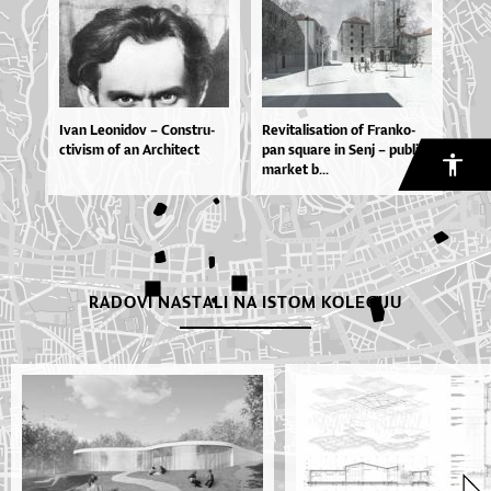
Ivan Le­o­ni­dov – Con­stru­
Re­vi­ta­li­sa­ti­on of Fran­ko­
cti­vi­sm of an Ar­chi­te­ct
pan squ­a­re in Se­nj – pu­blic
mar­ket b...
RADOVI NASTALI NA ISTOM KOLEGIJU