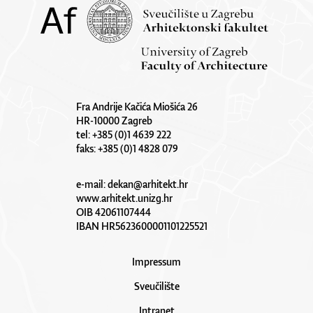
Fra Andrije Kačića Miošića 26
HR-10000 Zagreb
tel: +385 (0)1 4639 222
faks: +385 (0)1 4828 079
e-mail:
dekan@arhitekt.hr
www.arhitekt.unizg.hr
OIB 42061107444
IBAN HR5623600001101225521
Impressum
Sveučilište
Intranet