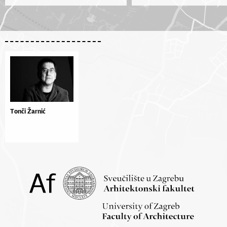
Tonči Žarnić