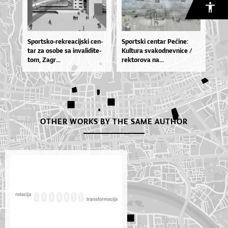
Spor­tsko­-re­kre­a­cij­ski cen­
Spor­tski cen­tar Pe­ći­ne:
tar za oso­be sa in­va­li­di­te­
Kul­tu­ra sva­kod­nev­ni­ce /
tom, Za­gr...
rek­to­ro­va na...
OTHER WORKS BY THE SAME AUTHOR