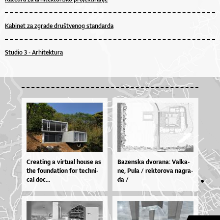
Kabinet za zgrade društvenog standarda
Studio 3 - Arhitektura
Cre­a­ti­ng a vir­tu­al ho­u­se as
Ba­zen­ska dvo­ra­na: Val­ka­
the fo­un­da­ti­on for te­chni­
ne, Pu­la / rek­to­ro­va na­gra­
cal doc...
da /