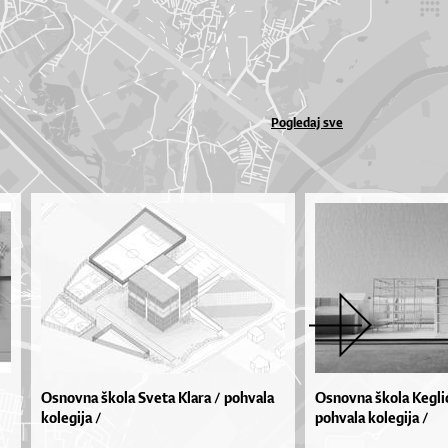
Pogledaj sve
Osnovna škola Sveta Klara / pohvala
Osnovna škola Keglić
kolegija /
pohvala kolegija /