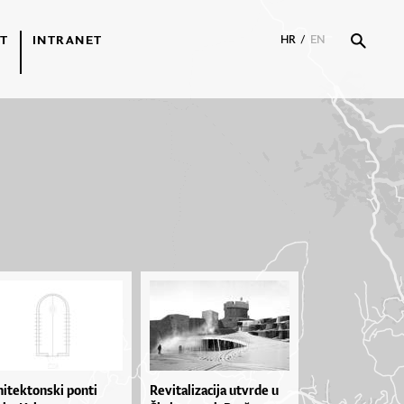
T
INTRANET
HR
/
EN
hitektonski ponti
Re­vi­ta­li­za­ci­ja utvr­de u