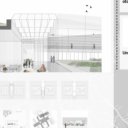
ot
Um