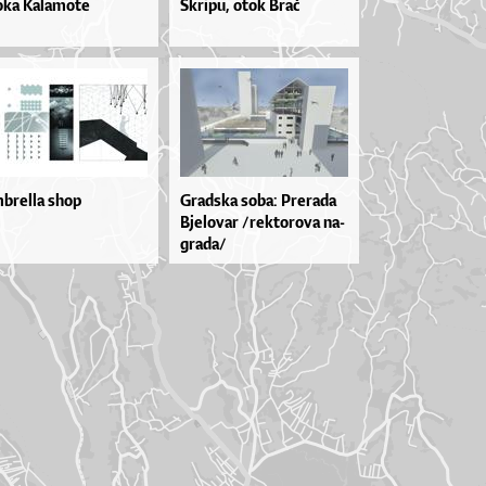
oka Kalamote
Škri­pu, otok Brač
brella shop
Grad­ska so­ba: Pre­ra­da
Bje­lo­var /rek­to­ro­va na­
gra­da/