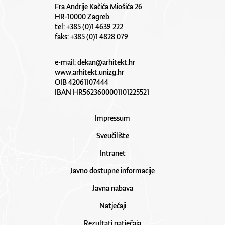
Fra Andrije Kačića Miošića 26
HR-10000 Zagreb
tel: +385 (0)1 4639 222
faks: +385 (0)1 4828 079
e-mail:
dekan@arhitekt.hr
www.arhitekt.unizg.hr
OIB 42061107444
IBAN HR5623600001101225521
Impressum
Sveučilište
Intranet
Javno dostupne informacije
Javna nabava
Natječaji
Rezultati natječaja