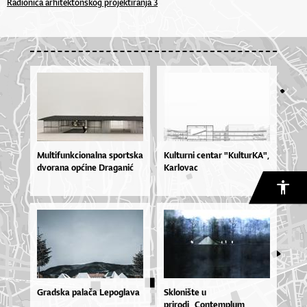
Radionica arhitektonskog projektiranja 3
Mul­ti­fun­kci­o­nal­na spor­tska
Kulturni centar "KulturKA",
dvo­ra­na op­ći­ne Dra­ga­nić
Karlovac
Gradska palača Lepoglava
Sklonište u
prirodi_Contemplum