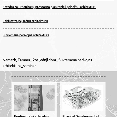
Katedra za urbanizam, prostorno planiranje i pejsažnu arhitekturu
Kabinet za pejsažnu arhitekturu
Suvremena perivojna arhitektura
Nemeth, Tamara_Posljednji dom_Suvremena perivojna
arhitektura_seminar
Kon­ti­nen­tal­ni ar­hi­pe­la­g:
Physi­cal De­ve­lop­me­nt of