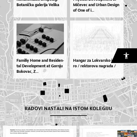
Bo­ta­ni­čka ga­le­ri­ja Ve­li­ka
Mi­če­vec and Ur­ban De­si­gn
of One of i...
Fa­mi­liy Ho­me and Re­si­den­
Han­gar za Lo­kvar­sko je­ze­
tal De­ve­lop­me­nt at Gor­nju
ro / rek­to­ro­va na­gra­da /
Bu­ko­vac, Z...
RADOVI NASTALI NA ISTOM KOLEGIJU