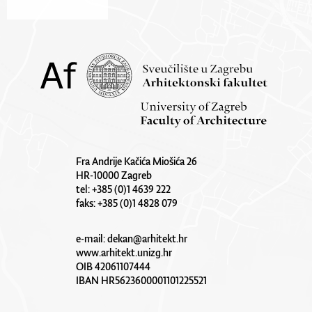
Fra Andrije Kačića Miošića 26
HR-10000 Zagreb
tel: +385 (0)1 4639 222
faks: +385 (0)1 4828 079
e-mail:
dekan@arhitekt.hr
www.arhitekt.unizg.hr
OIB 42061107444
IBAN HR5623600001101225521