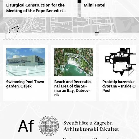
Liturgical Construction for the
Mlini Hotel
Meeting of the Pope Benedict...
Swimming Pool Town
Be­a­ch and Re­cre­a­ti­o­
Pro­to­tip ba­zen­ske
garden, Osijek
nal area of the Su­
dvo­ra­ne – In­si­de Ou
mar­tin Bay, Du­brov­
Po­ol
nik