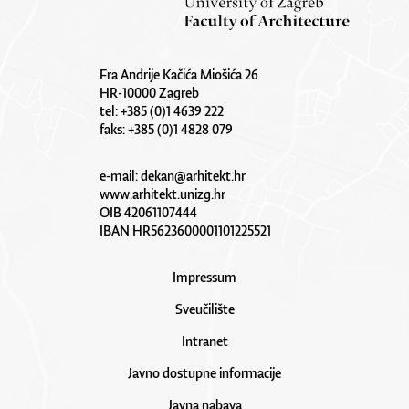
Fra Andrije Kačića Miošića 26
HR-10000 Zagreb
tel: +385 (0)1 4639 222
faks: +385 (0)1 4828 079
e-mail:
dekan@arhitekt.hr
www.arhitekt.unizg.hr
OIB 42061107444
IBAN HR5623600001101225521
Impressum
Sveučilište
Intranet
Javno dostupne informacije
Javna nabava