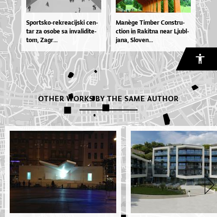
Spor­tsko­-re­kre­a­cij­ski cen­
Ma­nège Tim­ber Con­stru­
tar za oso­be sa in­va­li­di­te­
cti­on in Ra­kit­na ne­ar Lju­bl­
tom, Za­gr...
ja­na, Slo­ven...
OTHER WORKS BY THE SAME AUTHOR