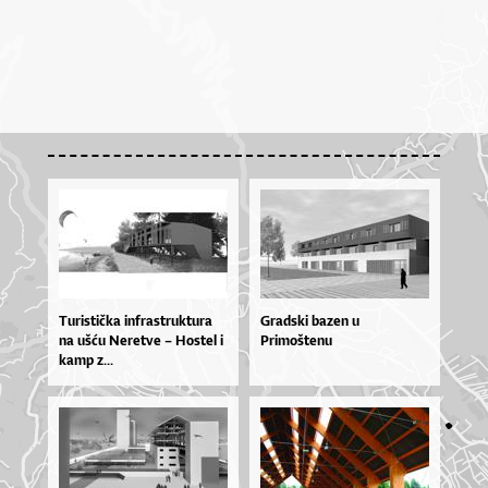
Tu­ris­ti­čka in­fras­truk­tu­ra
Gradski bazen u
na uš­ću Ne­re­tve – Hos­tel i
Primoštenu
ka­mp z...