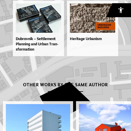
Du­brov­nik – Set­tle­me­nt
Heritage Urbanism
Plan­ni­ng and Ur­ban Tran­
sfor­ma­ti­on
OTHER WORKS BY THE SAME AUTHOR