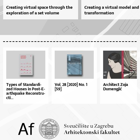
Creating virtual space through the
Creating a virtual model and 
exploration of a set volume
transformation
Types of Stan­dar­di­
Vol. 28 [2020] No. 1
Architect Zoja
zed Ho­u­ses in Pos­t-E­
[59]
Dumengjić
ar­thqu­a­ke Re­con­stru­
cti...