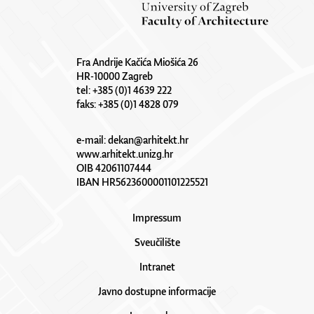
Fra Andrije Kačića Miošića 26
HR-10000 Zagreb
tel: +385 (0)1 4639 222
faks: +385 (0)1 4828 079
e-mail:
dekan@arhitekt.hr
www.arhitekt.unizg.hr
OIB 42061107444
IBAN HR5623600001101225521
Impressum
Sveučilište
Intranet
Javno dostupne informacije