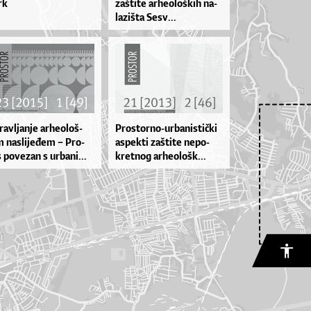
rk
zaš­ti­te ar­he­o­loš­kih na­
la­ziš­ta Se­sv...
av­lja­nje ar­he­o­loš­
Pros­tor­no­-ur­ba­nis­ti­čki
 na­sli­je­đem – Pro­
as­pek­ti zaš­ti­te ne­po­
 po­ve­zan s ur­ba­ni...
kret­nog ar­he­o­lo­šk...