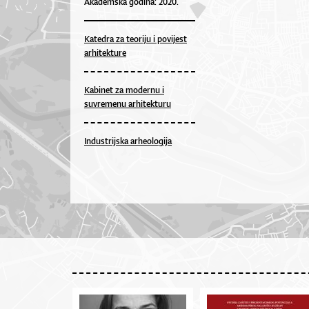
Akademska godina: 2020.
Katedra za teoriju i povijest
arhitekture
Kabinet za modernu i
suvremenu arhitekturu
Industrijska arheologija