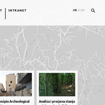
T
INTRANET
HR
/
EN
ncipia Archeological
Ana­li­za i pro­cje­na stan­ja