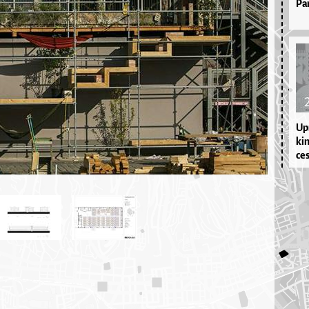
Pa
Upr
kim
ces