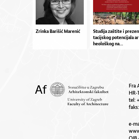
Zrinka Barišić Marenić
Stu­di­ja zaš­ti­te i pre­zen
ta­cij­skog po­ten­ci­ja­la ar
he­o­loš­kog na...
Fra 
HR-
tel:
faks
e-ma
www.
OIB 