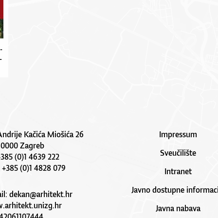
­
­
Andrije Kačića Miošića 26
Impressum
10000 Zagreb
Sveučilište
 +385 (0)1 4639 222
: +385 (0)1 4828 079
Intranet
Javno dostupne informaci
il:
dekan@arhitekt.hr
arhitekt.unizg.hr
Javna nabava
42061107444