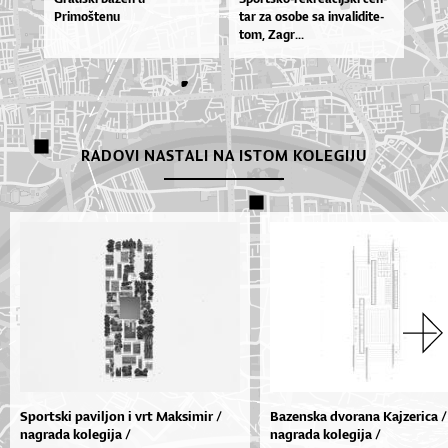
Primoštenu
tar za oso­be sa in­va­li­di­te­
tom, Za­gr...
RADOVI NASTALI NA ISTOM KOLEGIJU
Sportski paviljon i vrt Maksimir /
Bazenska dvorana Kajzerica /
nagrada kolegija /
nagrada kolegija /