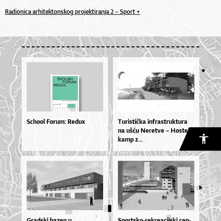
Radionica arhitektonskog projektiranja 2 – Sport +
School Forum: Redux
Tu­ris­ti­čka in­fras­truk­tu­ra
na uš­ću Ne­re­tve – Hos­tel i
ka­mp z...
Gradski bazen u
Spor­tsko­-re­kre­a­cij­ski cen­