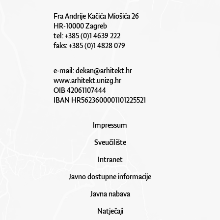
Fra Andrije Kačića Miošića 26
HR-10000 Zagreb
tel: +385 (0)1 4639 222
faks: +385 (0)1 4828 079
e-mail:
dekan@arhitekt.hr
www.arhitekt.unizg.hr
OIB 42061107444
IBAN HR5623600001101225521
Impressum
Sveučilište
Intranet
Javno dostupne informacije
Javna nabava
Natječaji