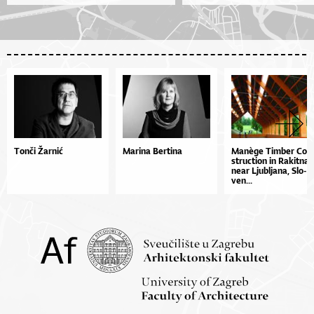
Tonči Žarnić
Marina Bertina
Ma­nège Tim­ber Con
stru­cti­on in Ra­kit­na
ne­ar Lju­bl­ja­na, Slo­
ven...