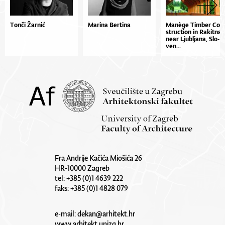
Tonči Žarnić
Marina Bertina
Ma­nège Tim­ber Con
stru­cti­on in Ra­kit­na
ne­ar Lju­bl­ja­na, Slo­
ven...
Fra Andrije Kačića Miošića 26
HR-10000 Zagreb
tel: +385 (0)1 4639 222
faks: +385 (0)1 4828 079
e-mail:
dekan@arhitekt.hr
www.arhitekt.unizg.hr