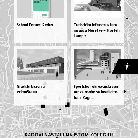
School Forum: Redux
Tu­ris­ti­čka in­fras­truk­tu­ra
na uš­ću Ne­re­tve – Hos­tel i
ka­mp z...
Gradski bazen u
Spor­tsko­-re­kre­a­cij­ski cen­
Primoštenu
tar za oso­be sa in­va­li­di­te­
tom, Za­gr...
RADOVI NASTALI NA ISTOM KOLEGIJU