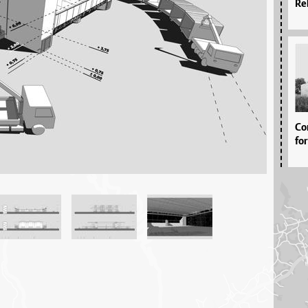
Re
Co
fo