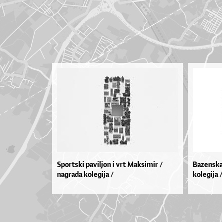
Sportski paviljon i vrt Maksimir /
Bazenska
nagrada kolegija /
kolegija 