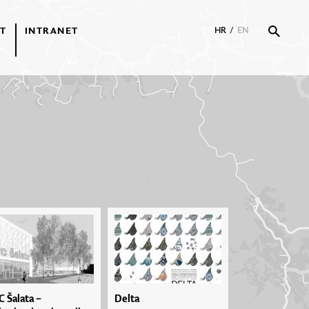
T
INTRANET
HR
/
EN
C Šalata –
Delta