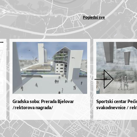
Pogledaj sve
Gradska soba: Prerada Bjelovar
Sportski centar Peći
/rektorova nagrada/
svakodnevnice / rek