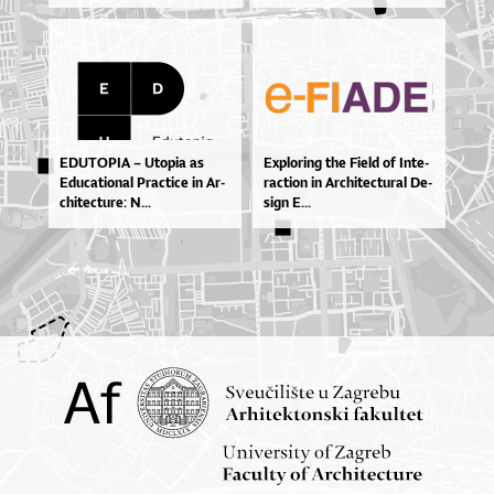
EDU­TO­PIA – Uto­pia as
Explo­ri­ng the Fi­e­ld of In­te­
Edu­ca­ti­o­nal Pra­cti­ce in Ar­
ra­cti­on in Ar­chi­te­ctu­ral De­
chi­te­ctu­re: N...
si­gn E...