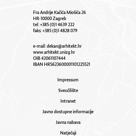
Fra Andrije Kačića Miošića 26
HR-10000 Zagreb
tel: +385 (0)1 4639 222
faks: +385 (0)1 4828 079
e-mail:
dekan@arhitekt.hr
www.arhitekt.unizg.hr
OIB 42061107444
IBAN HR5623600001101225521
Impressum
Sveučilište
Intranet
Javno dostupne informacije
Javna nabava
Natječaji