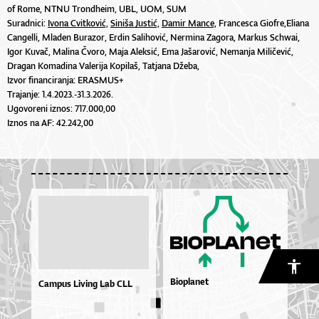
of Rome, NTNU Trondheim, UBL, UOM, SUM
Suradnici:
Ivona Cvitković,
Siniša Justić,
Damir Mance,
Francesca Giofre,Eliana
Cangelli, Mladen Burazor, Erdin Salihović, Nermina Zagora, Markus Schwai,
Igor Kuvač, Malina Čvoro, Maja Aleksić, Ema Jašarović, Nemanja Miličević,
Dragan Komadina Valerija Kopilaš, Tatjana Džeba,
Izvor financiranja: ERASMUS+
Trajanje: 1.4.2023.-31.3.2026.
Ugovoreni iznos: 717.000,00
Iznos na AF: 42.242,00
Bioplanet
Campus Living Lab CLL