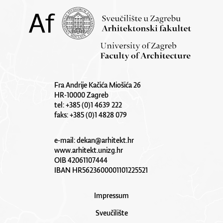
Fra Andrije Kačića Miošića 26
HR-10000 Zagreb
tel: +385 (0)1 4639 222
faks: +385 (0)1 4828 079
e-mail:
dekan@arhitekt.hr
www.arhitekt.unizg.hr
OIB 42061107444
IBAN HR5623600001101225521
Impressum
Sveučilište