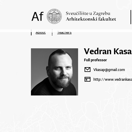
About
Teachers
Vedran Kas
Full professor
Vkasap@gmail.com
http://www.vedrankas