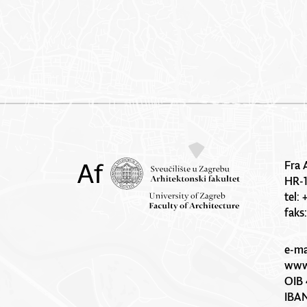
Fra 
HR-
tel:
faks
e-ma
www.
OIB 
IBA