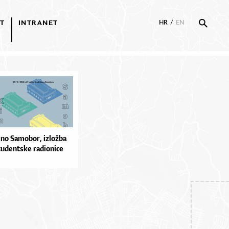
T
INTRANET
HR
/
EN
ino Samobor, izložba
tudentske radionice