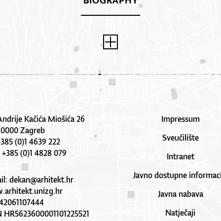
BIOGRAPHY
Andrije Kačića Miošića 26
Impressum
10000 Zagreb
Sveučilište
 +385 (0)1 4639 222
: +385 (0)1 4828 079
Intranet
Javno dostupne informaci
il:
dekan@arhitekt.hr
arhitekt.unizg.hr
Javna nabava
42061107444
Natječaji
N HR5623600001101225521