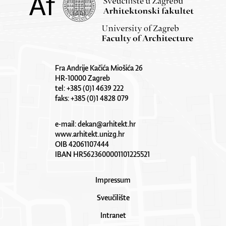
Fra Andrije Kačića Miošića 26
HR-10000 Zagreb
tel: +385 (0)1 4639 222
faks: +385 (0)1 4828 079
e-mail:
dekan@arhitekt.hr
www.arhitekt.unizg.hr
OIB 42061107444
IBAN HR5623600001101225521
Impressum
Sveučilište
Intranet