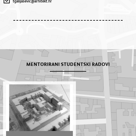
tgalijasevic@arhitekt.hr
MENTORIRANI STUDENTSKI RADOVI