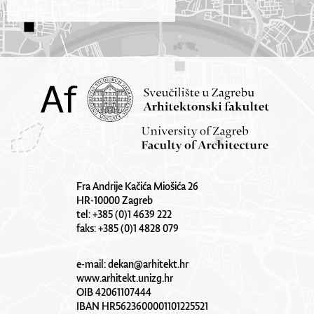
Fra Andrije Kačića Miošića 26
HR-10000 Zagreb
tel: +385 (0)1 4639 222
faks: +385 (0)1 4828 079
e-mail:
dekan@arhitekt.hr
www.arhitekt.unizg.hr
OIB 42061107444
IBAN HR5623600001101225521