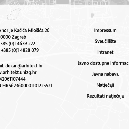
Andrije Kačića Miošića 26
Impressum
10000 Zagreb
Sveučilište
 +385 (0)1 4639 222
: +385 (0)1 4828 079
Intranet
Javno dostupne informaci
il:
dekan@arhitekt.hr
arhitekt.unizg.hr
Javna nabava
42061107444
Natječaji
N HR5623600001101225521
Rezultati natječaja