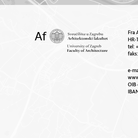
Fra 
HR-
tel:
faks
e-ma
www.
OIB 
IBA