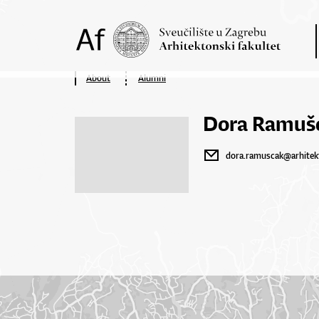
About
Alumni
Dora Ramuš
dora.ramuscak@arhitek