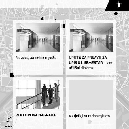
Natječaj za radna mjesta
UPU­TE ZA PRI­JA­VU ZA
UPIS U I. SE­MES­TAR – sve­
u­či­liš­ni di­plo­ms...
REKTOROVA NAGRADA
Natječaj za radno mjesto