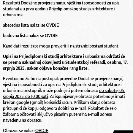
Rezultati Dodatne provjere znanja, vještina i sposobnosti za upis
studenata u prvu godinu Prijediplomskog studija arhitekture i
urbanizma:
abecedna lista nalazi se
OVDJE
bodovna lista nalazi se
OVDJE
Kandidati rezultate mogu provjeriti i na stranici postani student.
Upisi na Prijediplomski studij arhitekture i urbanizma održati će
se prema naknadnoj obavijesti u Studentskoj referadi, osobno, 17.
srpnja 2025. nakon objave konačne rang liste.
Eventualnu žalbu na postupak provedbe Dodatne provjere znanja,
vještina i sposobnosti za upis na Prijediplomski studij arhitekture i
urbanizma pristupnik može podnijeti putem obrasca
do subote, 05.
srpnja 2025. do 10:00 sati
. Za ispunjavanje obrasca potrebno je imati
kreiran google (gmail) korisnički račun. Prilikom slanja obrasca
pristupnici će kopiju odgovora dobiti na e-mail. Fakultet će se o
žalbama očitovati isključivo pisanim putem na e-mail adresu
navedenu na obrascu.
Obrazac se nalazi
OVDJE
.