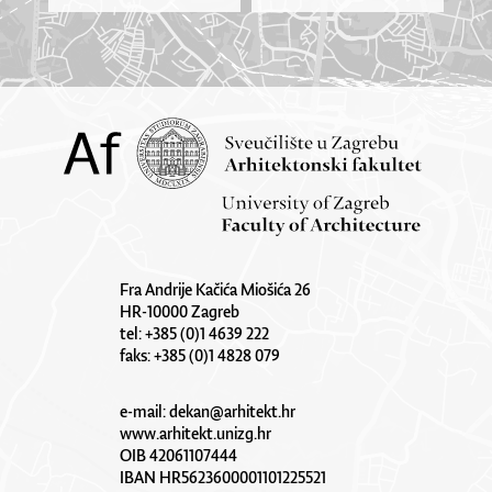
Fra Andrije Kačića Miošića 26
HR-10000 Zagreb
tel: +385 (0)1 4639 222
faks: +385 (0)1 4828 079
e-mail:
dekan@arhitekt.hr
www.arhitekt.unizg.hr
OIB 42061107444
IBAN HR5623600001101225521