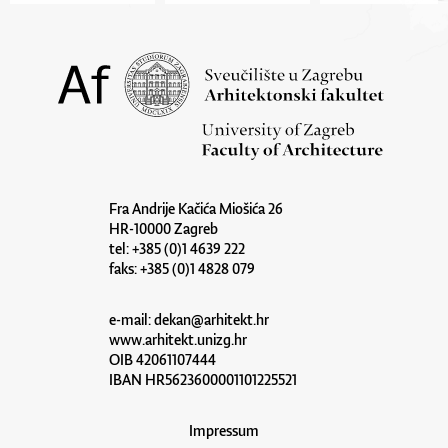
Fra Andrije Kačića Miošića 26
HR-10000 Zagreb
tel: +385 (0)1 4639 222
faks: +385 (0)1 4828 079
e-mail:
dekan@arhitekt.hr
www.arhitekt.unizg.hr
OIB 42061107444
IBAN HR5623600001101225521
Impressum