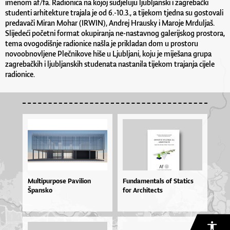
imenom af/fa. Radionica na kojoj sudjeluju ljubljanski i zagrebački
studenti arhitekture trajala je od 6.-10.3., a tijekom tjedna su gostovali
predavači Miran Mohar (IRWIN), Andrej Hrausky i Maroje Mrduljaš.
Slijedeći početni format okupiranja ne-nastavnog galerijskog prostora,
tema ovogodišnje radionice našla je prikladan dom u prostoru
novoobnovljene Plečnikove hiše u Ljubljani, koju je miješana grupa
zagrebačkih i ljubljanskih studenata nastanila tijekom trajanja cijele
radionice.
Multipurpose Pavilion
Fundamentals of Statics
Špansko
for Architects