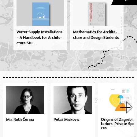
Wa­ter Sup­ply In­stal­la­ti­o­ns
Mat­he­ma­ti­cs for Ar­chi­te­
– A Han­dbo­ok for Ar­chi­te­
ctu­re and De­si­gn Stu­den­ts
ctu­re Stu...
Mia Roth Čerina
Petar Mišković
Ori­gi­ns of Za­greb In­
te­ri­or­s: Pri­va­te Spa­
ces