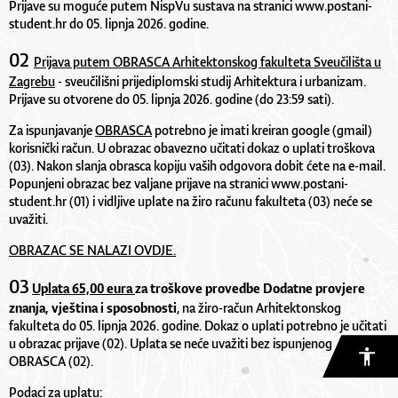
Prijave su moguće putem NispVu sustava na stranici
www.postani-
student.hr
do 05. lipnja 2026. godine.
02
Prijava putem
OBRASCA
Arhitektonskog fakulteta Sveučilišta u
Zagrebu
- sveučilišni prijediplomski studij Arhitektura i urbanizam.
Prijave su otvorene do 05. lipnja 2026. godine (do 23:59 sati).
Za ispunjavanje
OBRASCA
potrebno je imati kreiran google (gmail)
korisnički račun. U obrazac obavezno učitati dokaz o uplati troškova
(03). Nakon slanja obrasca kopiju vaših odgovora dobit ćete na e-mail.
Popunjeni obrazac bez valjane prijave na stranici
www.
postani-
student
.hr
(01) i vidljive uplate na žiro računu fakulteta (03) neće se
uvažiti.
OBRAZAC SE NALAZI OVDJE.
03
Uplata 65,00 eura
za troškove
provedbe Dodatne provjere
znanja, vještina i sposobnosti
, na žiro-račun Arhitektonskog
fakulteta do 05. lipnja 2026. godine. Dokaz o uplati potrebno je učitati
u obrazac prijave (02). Uplata se neće uvažiti bez ispunjenog
OBRASCA (02).
Podaci za uplatu: