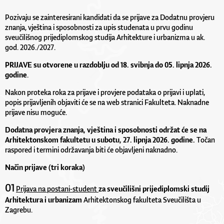
Pozivaju se zainteresirani kandidati da se prijave za Dodatnu provjeru
znanja, vještina i sposobnosti za upis studenata u prvu godinu
sveučilišnog prijediplomskog studija Arhitekture i urbanizma u ak.
god. 2026./2027.
PRIJAVE su otvorene u razdoblju od 18. svibnja do 05. lipnja 2026.
godine
.
Nakon proteka roka za prijave i provjere podataka o prijavi i uplati,
popis prijavljenih objaviti će se na web stranici Fakulteta. Naknadne
prijave nisu moguće.
Dodatna provjera znanja, vještina i sposobnosti održat će se na
Arhitektonskom fakultetu u subotu, 27. lipnja 2026. godine.
Točan
raspored i termini održavanja biti će objavljeni naknadno.
Način prijave
(tri koraka)
01
Prijava na
postani-student
za sveučilišni prijediplomski studij
Arhitektura i urbanizam
Arhitektonskog fakulteta Sveučilišta u
Zagrebu.