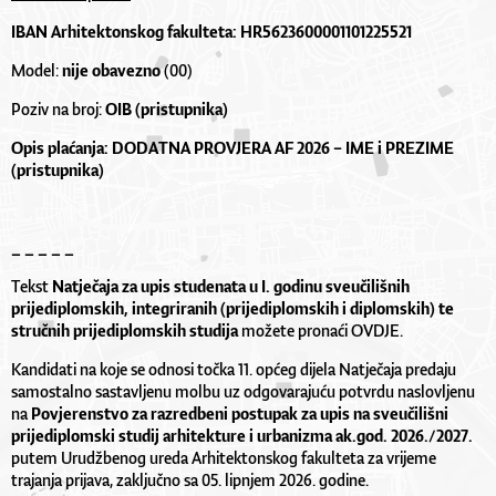
IBAN Arhitektonskog fakulteta: HR5623600001101225521
Model:
nije obavezno
(00)
Poziv na broj:
OIB
(pristupnika)
Opis plaćanja: DODATNA PROVJERA AF 2026 – IME i PREZIME
(pristupnika)
_ _ _ _ _
Tekst
Natječaja za upis studenata u I. godinu sveučilišnih
prijediplomskih, integriranih (prijediplomskih i diplomskih) te
stručnih prijediplomskih
studija
možete pronaći
OVDJE
.
Kandidati na koje se odnosi točka 11. općeg dijela Natječaja predaju
samostalno sastavljenu molbu uz odgovarajuću potvrdu naslovljenu
na
Povjerenstvo za razredbeni postupak za upis na sveučilišni
prijediplomski studij arhitekture i urbanizma ak.god. 2026./2027.
putem Urudžbenog ureda Arhitektonskog fakulteta za vrijeme
trajanja prijava, zaključno sa 05. lipnjem 2026. godine.