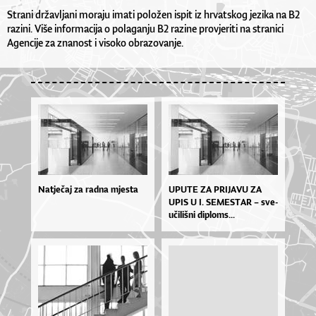
Strani državljani moraju imati položen ispit iz hrvatskog jezika na B2
razini. Više informacija o polaganju B2 razine provjeriti na stranici
Agencije za znanost i visoko obrazovanje.
Natječaj za radna mjesta
UPU­TE ZA PRI­JA­VU ZA
UPIS U I. SE­MES­TAR – sve­
u­či­liš­ni di­plo­ms...