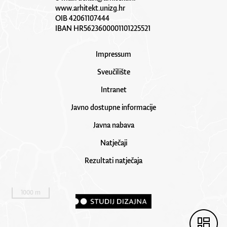
www.arhitekt.unizg.hr
OIB 42061107444
IBAN HR5623600001101225521
Impressum
Sveučilište
Intranet
Javno dostupne informacije
Javna nabava
Natječaji
Rezultati natječaja
1000 m