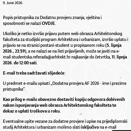
9. June 2026.
Popis pristupnika za Dodatnu provjeru znanja, vještina i
sposobnosti se nalazi
OVDJE
.
Ukoliko je netko izvršio prijavu putem web obrasca Arhitektonskog
fakulteta za studijski program Arhitektura i urbanizam, izvršio uplatu i
prijavio se na stranici postani-student u propisanom roku
(5. lipnja
2026., 23:59)
, a ne nalazi se na listi prijavljenih, može se javiti na e-
mail
studentska.referada@arhitekt.hr
najkasnije do četvrtka,
11. lipnja
2026. do 12:00 sati.
E-mail treba sadržavati slijedeće:
U predmet e-maila upisati „Dodatna provjera AF 2026 - ime i prezime
pristupnika“.
Kao prilog e-mailu obavezno dostaviti kopiju odgovora dobivenih
nakon ispunjavanja web obrasca Arhitektonskog fakulteta te
dokaz o uplati troškova u roku.
Eventualne upite vezane za dodatne provjere i upise na prijediplomski
studij Arhitektura i urbanizam molimo slati
isključivo
na e-mail