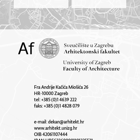
Fra Andrije Kačića Miošića 26
HR-10000 Zagreb
tel: +385 (0)1 4639 222
faks: +385 (0)1 4828 079
e-mail:
dekan@arhitekt.hr
www.arhitekt.unizg.hr
OIB 42061107444