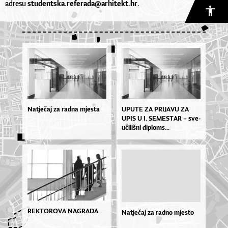
adresu
studentska.referada@arhitekt.hr.
Natječaj za radna mjesta
UPU­TE ZA PRI­JA­VU ZA
UPIS U I. SE­MES­TAR – sve­
u­či­liš­ni di­plo­ms...
REKTOROVA NAGRADA
Natječaj za radno mjesto