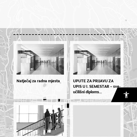
Natječaj za radna mjesta
UPU­TE ZA PRI­JA­VU ZA
UPIS U I. SE­MES­TAR – sve­
u­či­liš­ni di­plo­ms...