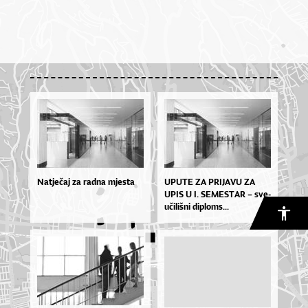
Natječaj za radna mjesta
UPU­TE ZA PRI­JA­VU ZA
UPIS U I. SE­MES­TAR – sve­
u­či­liš­ni di­plo­ms...