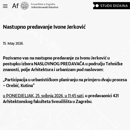
Nastupno predavanje Ivone Jerković
15. May 2026.
Pozivamo vas na
nastupno predavanje
za
Ivonu Jerković
u
postupku izbora
NASLOVNOG PREDAVAČA
u području
Tehničke
znanosti, polje Arhitektura i urbanizam pod naslovom:
„Participacija u urbanističkom planiranju na primjeru dvaju procesa
– Orebić, Kutina”
u PONEDJELJAK, 25. svibnja 2026. u 11:45 sati,
u predavaonici 421
Arhitektonskog fakulteta Sveučilišta u Zagrebu.