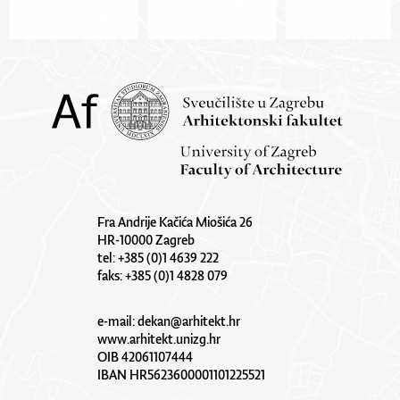
Fra Andrije Kačića Miošića 26
HR-10000 Zagreb
tel: +385 (0)1 4639 222
faks: +385 (0)1 4828 079
e-mail:
dekan@arhitekt.hr
www.arhitekt.unizg.hr
OIB 42061107444
IBAN HR5623600001101225521