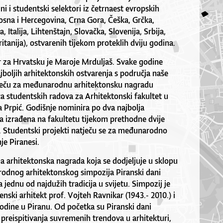
ni i studentski selektori iz četrnaest evropskih
Bosna i Hercegovina, Crna Gora, Češka, Grčka,
 Italija, Lihtenštajn, Slovačka, Slovenija, Srbija,
ritanija), ostvarenih tijekom proteklih dviju godina.
r za Hrvatsku je Maroje Mrduljaš. Svake godine
jboljih arhitektonskih ostvarenja s područja naše
tječu za međunarodnu arhitektonsku nagradu
ca studentskih radova za Arhitektonski fakultet u
 Prpić. Godišnje nominira po dva najbolja
a izrađena na fakultetu tijekom prethodne dvije
 Studentski projekti natječu se za međunarodno
je Piranesi.
na arhitektonska nagrada koja se dodjeljuje u sklopu
odnog arhitektonskog simpozija Piranski dani
a jednu od najdužih tradicija u svijetu. Simpozij je
nski arhitekt prof. Vojteh Ravnikar (1943.- 2010.) i
odine u Piranu. Od početka su Piranski dani
 preispitivanja suvremenih trendova u arhitekturi,