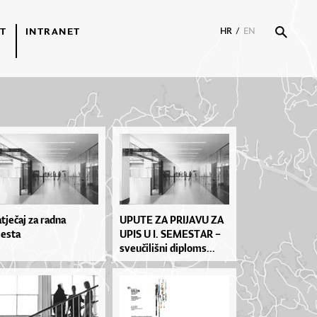
T
INTRANET
HR
/
EN
tječaj za radna
UPU­TE ZA PRI­JA­VU ZA
esta
UPIS U I. SE­MES­TAR –
sve­u­či­liš­ni di­plo­ms...