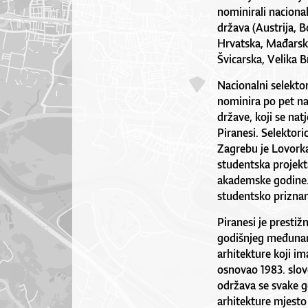
nominirali nacional
država (Austrija, 
Hrvatska, Mađarska,
Švicarska, Velika B
Nacionalni selekto
nominira po pet na
države, koji se na
Piranesi. Selektori
Zagrebu je Lovorka
studentska projekt
akademske godine.
studentsko priznan
Piranesi je prestiž
godišnjeg međunar
arhitekture koji im
osnovao 1983. slove
održava se svake g
arhitekture mjesto