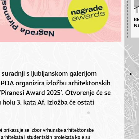
R
N
 suradnji s ljubljanskom galerijom
PDA organizira izložbu arhitektonskih
‘Piranesi Award 2025’. Otvorenje će se
 holu 3. kata Af. Izložba će ostati
bi prikazuje se izbor vrhunske arhitektonske
a arhitekata i studentskih projekata koje su