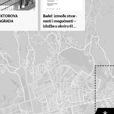
EKTOROVA
Ba­de­l: iz­me­đu stvar­
AGRADA
nos­ti i mo­gu­ćnos­ti –
izlož­ba u okvi­ru 61....