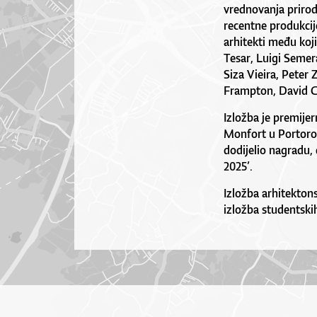
vrednovanja prirod
recentne produkcij
arhitekti među koj
Tesar, Luigi Semer
Siza Vieira, Peter
Frampton, David Ch
Izložba je premije
Monfort u Portorož
dodijelio nagradu, 
2025’.
Izložba arhitektons
izložba studentskih