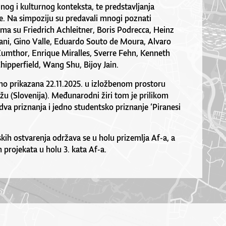
nog i kulturnog konteksta, te predstavljanja
e. Na simpoziju su predavali mnogi poznati
ima su Friedrich Achleitner, Boris Podrecca, Heinz
ani, Gino Valle, Eduardo Souto de Moura, Alvaro
 Zumthor, Enrique Miralles, Sverre Fehn, Kenneth
ipperfield, Wang Shu, Bijoy Jain.
rno prikazana 22.11.2025. u izložbenom prostoru
u (Slovenija). Međunarodni žiri tom je prilikom
dva priznanja i jedno studentsko priznanje ‘Piranesi
kih ostvarenja održava se u holu prizemlja Af-a, a
 projekata u holu 3. kata Af-a.