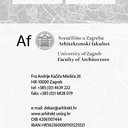
Fra Andrije Kačića Miošića 26
HR-10000 Zagreb
tel: +385 (0)1 4639 222
faks: +385 (0)1 4828 079
e-mail:
dekan@arhitekt.hr
www.arhitekt.unizg.hr
OIB 42061107444
IBAN HR5623600001101225521