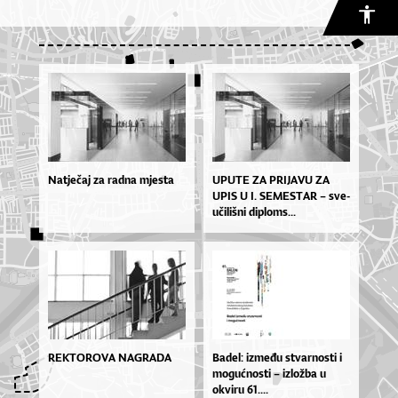
Natječaj za radna mjesta
UPU­TE ZA PRI­JA­VU ZA
UPIS U I. SE­MES­TAR – sve­
u­či­liš­ni di­plo­ms...
REKTOROVA NAGRADA
Ba­de­l: iz­me­đu stvar­nos­ti i
mo­gu­ćnos­ti – izlož­ba u
okvi­ru 61....