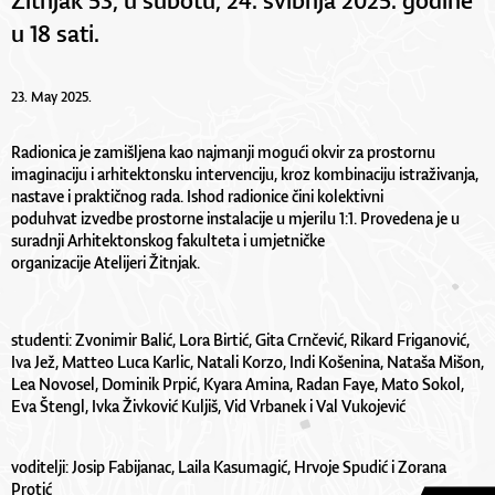
u 18 sati.
23. May 2025.
Radionica je zamišljena kao najmanji mogući okvir za prostornu
imaginaciju i arhitektonsku intervenciju, kroz kombinaciju istraživanja,
nastave i praktičnog rada. Ishod radionice čini kolektivni
poduhvat izvedbe prostorne instalacije u mjerilu 1:1. Provedena je u
suradnji Arhitektonskog fakulteta i umjetničke
organizacije Atelijeri Žitnjak.
studenti: Zvonimir Balić, Lora Birtić, Gita Crnčević, Rikard Friganović,
Iva Jež, Matteo Luca Karlic, Natali Korzo, Indi Košenina, Nataša Mišon,
Lea Novosel, Dominik Prpić, Kyara Amina, Radan Faye, Mato Sokol,
Eva Štengl, Ivka Živković Kuljiš, Vid Vrbanek i Val Vukojević
voditelji: Josip Fabijanac, Laila Kasumagić, Hrvoje Spudić i Zorana
Protić